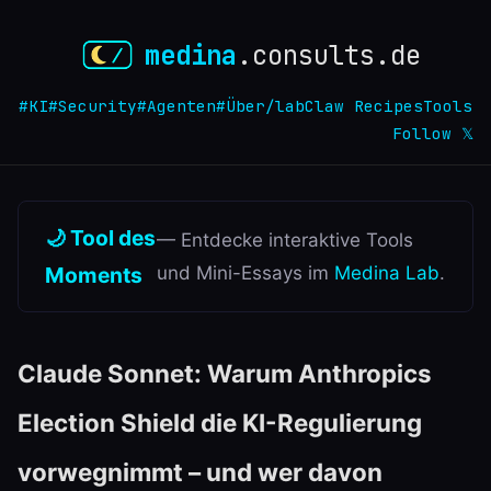
medina
.consults.de
#KI
#Security
#Agenten
#Über
/lab
Claw Recipes
Tools
Follow 𝕏
🌙 Tool des
— Entdecke interaktive Tools
Moments
und Mini-Essays im
Medina Lab
.
Claude Sonnet: Warum Anthropics
Election Shield die KI-Regulierung
vorwegnimmt – und wer davon