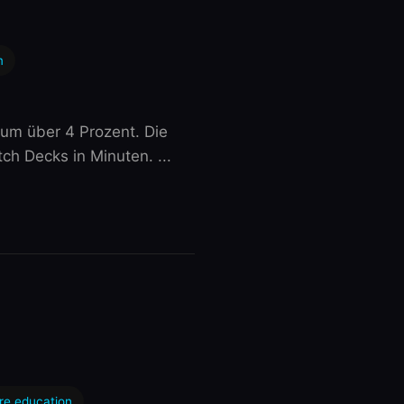
m
 um über 4 Prozent. Die
h Decks in Minuten. ...
re education