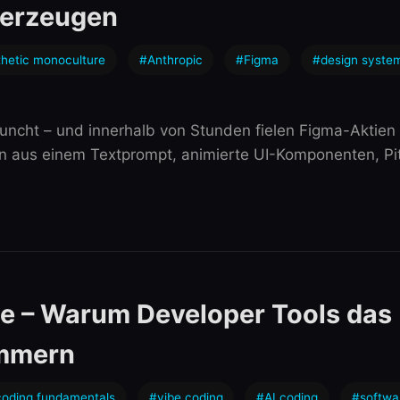
 erzeugen
hetic monoculture
#Anthropic
#Figma
#design syste
auncht – und innerhalb von Stunden fielen Figma-Aktien
 aus einem Textprompt, animierte UI-Komponenten, Pitc
e – Warum Developer Tools das
immern
oding fundamentals
#vibe coding
#AI coding
#softwa