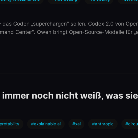
e das Coden „superchargen" sollen. Codex 2.0 von OpenAI
mand Center". Qwen bringt Open-Source-Modelle für „a
 immer noch nicht weiß, was sie
retability
#explainable ai
#xai
#anthropic
#circu