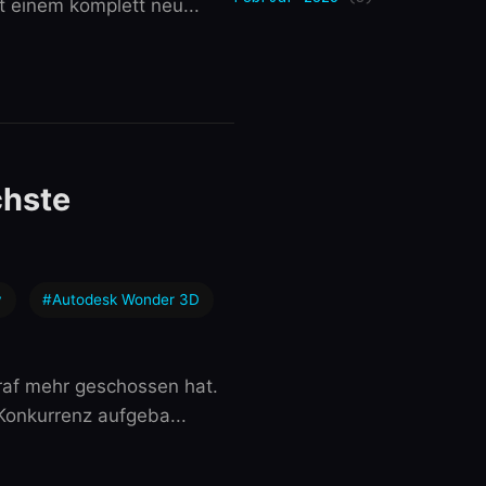
 einem komplett neu...
chste
y
#Autodesk Wonder 3D
graf mehr geschossen hat.
Konkurrenz aufgeba...