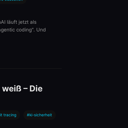
 läuft jetzt als
gentic coding". Und
 weiß – Die
it tracing
#ki-sicherheit