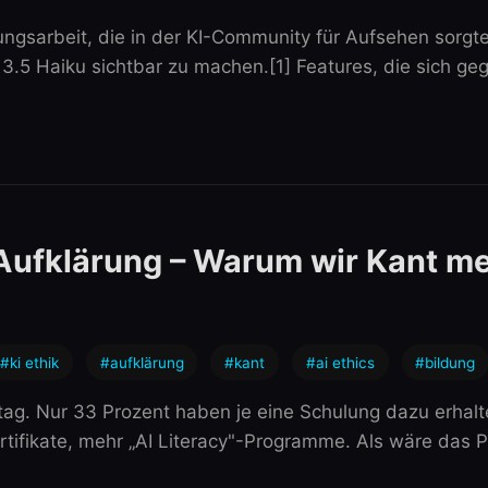
ngsarbeit, die in der KI-Community für Aufsehen sorgte
 Haiku sichtbar zu machen.[1] Features, die sich gegen
KI-Aufklärung – Warum wir Kant 
#ki ethik
#aufklärung
#kant
#ai ethics
#bildung
tag. Nur 33 Prozent haben je eine Schulung dazu erhalt
tifikate, mehr „AI Literacy"-Programme. Als wäre das Pr