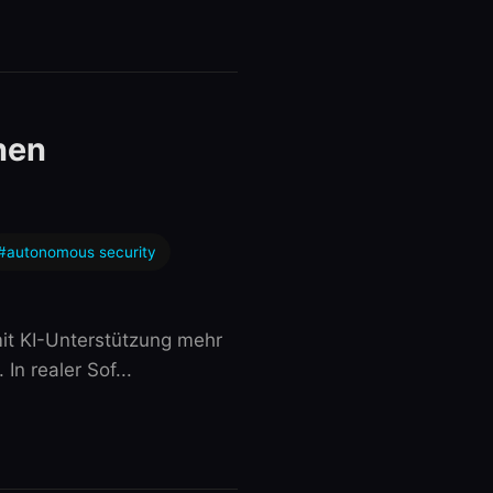
nen
#autonomous security
mit KI-Unterstützung mehr
n realer Sof...