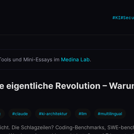
#KI
#Secu
Tools und Mini-Essays im
Medina Lab
.
ie eigentliche Revolution – Waru
c
#claude
#ki-architektur
#llm
#multilingual
ntlicht. Die Schlagzeilen? Coding-Benchmarks, SWE-be