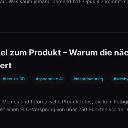
chau. Was kaum jemand bemerkt hat: Opus 4.7 kommt mit
xel zum Produkt – Warum die nä
ert
#text-to-3D
#generative AI
#manufacturing
#Mesh
bli-Memes und fotorealische Produktfotos, die kein Foto
e" einen ELO-Vorsprung von über 250 Punkten vor der 