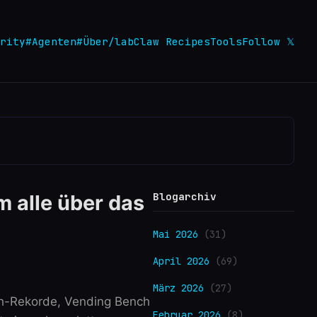
rity
#Agenten
#Über
/lab
Claw Recipes
Tools
Follow 𝕏
Blogarchiv
m alle über das
Mai 2026
(31)
April 2026
(69)
März 2026
(27)
nch-Rekorde, Vending Bench
Februar 2026
(8)