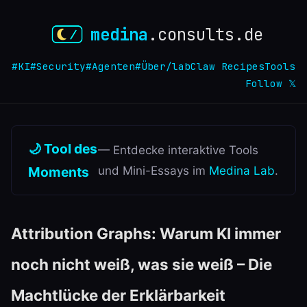
medina
.consults.de
#KI
#Security
#Agenten
#Über
/lab
Claw Recipes
Tools
Follow 𝕏
🌙 Tool des
— Entdecke interaktive Tools
Moments
und Mini-Essays im
Medina Lab
.
Attribution Graphs: Warum KI immer
noch nicht weiß, was sie weiß – Die
Machtlücke der Erklärbarkeit