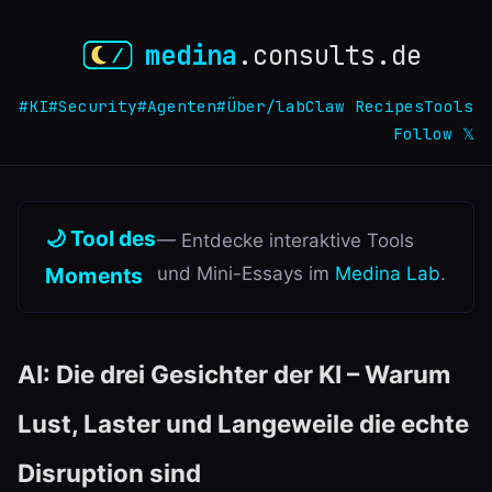
medina
.consults.de
#KI
#Security
#Agenten
#Über
/lab
Claw Recipes
Tools
Follow 𝕏
🌙 Tool des
— Entdecke interaktive Tools
Moments
und Mini-Essays im
Medina Lab
.
AI: Die drei Gesichter der KI – Warum
Lust, Laster und Langeweile die echte
Disruption sind