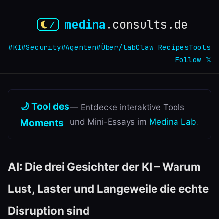
medina
.consults.de
#KI
#Security
#Agenten
#Über
/lab
Claw Recipes
Tools
Follow 𝕏
🌙 Tool des
— Entdecke interaktive Tools
Moments
und Mini-Essays im
Medina Lab
.
AI: Die drei Gesichter der KI – Warum
Lust, Laster und Langeweile die echte
Disruption sind