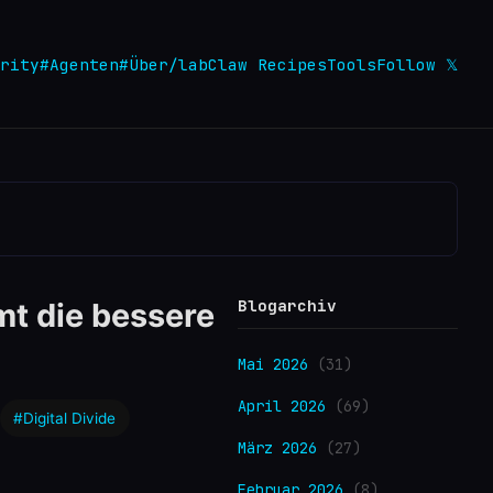
rity
#Agenten
#Über
/lab
Claw Recipes
Tools
Follow 𝕏
Blogarchiv
mt die bessere
Mai 2026
(31)
April 2026
(69)
#Digital Divide
März 2026
(27)
Februar 2026
(8)