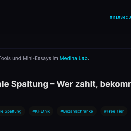
#KI
#Secu
Tools und Mini-Essays im
Medina Lab
.
ale Spaltung – Wer zahlt, bekom
ale Spaltung
#KI-Ethik
#Bezahlschranke
#Free Tier