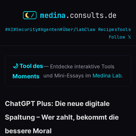
medina
.consults.de
#KI
#Security
#Agenten
#Über
/lab
Claw Recipes
Tools
Follow 𝕏
🌙 Tool des
— Entdecke interaktive Tools
Moments
und Mini-Essays im
Medina Lab
.
ChatGPT Plus: Die neue digitale
Spaltung – Wer zahlt, bekommt die
bessere Moral