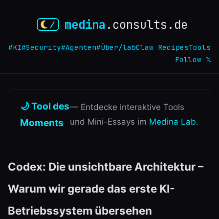
medina
.consults.de
#KI
#Security
#Agenten
#Über
/lab
Claw Recipes
Tools
Follow 𝕏
🌙 Tool des
— Entdecke interaktive Tools
Moments
und Mini-Essays im
Medina Lab
.
Codex: Die unsichtbare Architektur –
Warum wir gerade das erste KI-
Betriebssystem übersehen