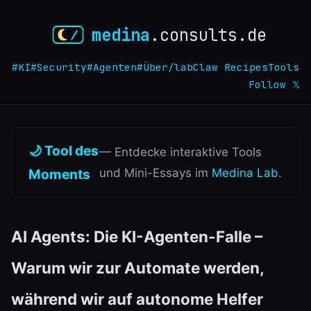
medina
.consults.de
#KI
#Security
#Agenten
#Über
/lab
Claw Recipes
Tools
Follow 𝕏
🌙 Tool des
— Entdecke interaktive Tools
Moments
und Mini-Essays im
Medina Lab
.
AI Agents: Die KI-Agenten-Falle –
Warum wir zur Automate werden,
während wir auf autonome Helfer