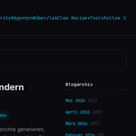
rity
#Agenten
#Über
/lab
Claw Recipes
Tools
Follow 𝕏
Blogarchiv
ondern
Mai 2026
(31)
April 2026
(69)
#llm
März 2026
(27)
richte generieren,
Februar 2026
(8)