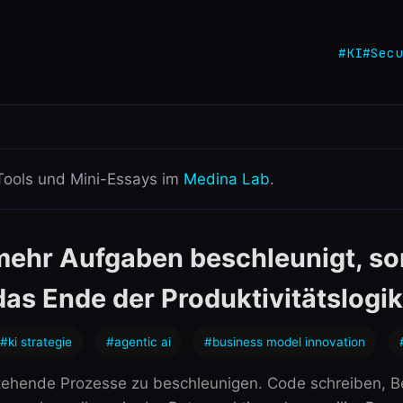
#KI
#Secu
Tools und Mini-Essays im
Medina Lab
.
 mehr Aufgaben beschleunigt, s
das Ende der Produktivitätslogik
#ki strategie
#agentic ai
#business model innovation
ehende Prozesse zu beschleunigen. Code schreiben, Be