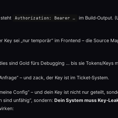
 steht
im Build‑Output. (
Authorization: Bearer …
r Key sei „nur temporär“ im Frontend – die Source M
es sind Gold fürs Debugging … bis sie Tokens/Keys m
Anfrage“ – und zack, der Key ist im Ticket‑System.
t meine Config“ – und dein Key ist nicht nur geteilt, son
en sind unfähig“, sondern:
Dein System muss Key‑Leaks
wirken: