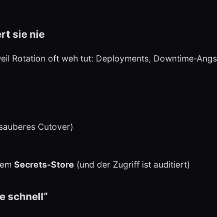
rt sie nie
n weil Rotation oft weh tut: Deployments, Downtime‑Ang
 sauberes Cutover)
inem
Secrets‑Store
(und der Zugriff ist auditiert)
e schnell“