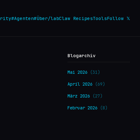
rity
#Agenten
#Über
/lab
Claw Recipes
Tools
Follow 𝕏
Blogarchiv
Mai 2026
(31)
April 2026
(69)
März 2026
(27)
.
Februar 2026
(8)