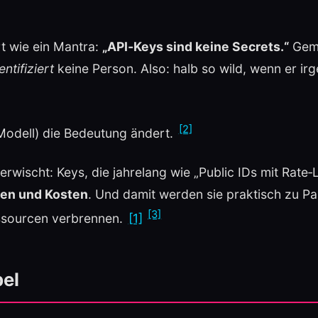
t wie ein Mantra:
„API‑Keys sind keine Secrets.“
Geme
ntifiziert
keine Person. Also: halb so wild, wenn er ir
[2]
 Modell) die Bedeutung ändert.
erwischt: Keys, die jahrelang wie „Public IDs mit Rate‑
nen und Kosten
. Und damit werden sie praktisch zu P
[3]
ssourcen verbrennen.
[1]
bel