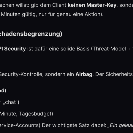
chen willst: gib dem Client
keinen Master‑Key
, sond
 Minuten gültig, nur für genau eine Aktion).
 Schadensbegrenzung)
 Security
ist dafür eine solide Basis (Threat‑Model + 
ecurity‑Kontrolle, sondern ein
Airbag
. Der Sicherheits
od
)
 „chat“)
/Minute, Tagesbudget)
ervice‑Accounts) Der wichtigste Satz dabei:
„Ein gelea