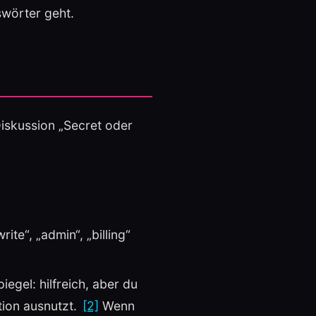
wörter geht.
Diskussion „Secret oder
ite“, „admin“, „billing“
iegel: hilfreich, aber du
tion ausnutzt.
[2]
Wenn