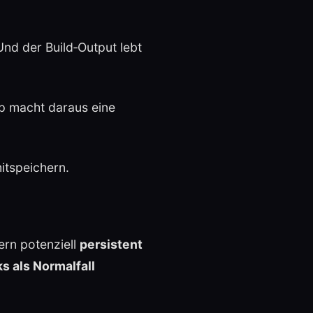
Und der Build‑Output lebt
ap macht daraus eine
itspeichern.
dern potenziell
persistent
 als Normalfall