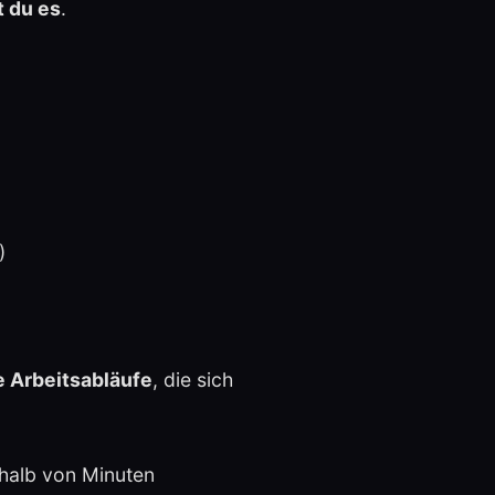
 du es
.
)
 Arbeitsabläufe
, die sich
rhalb von Minuten