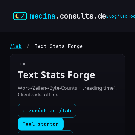
medina
.consults.de
Blog
/lab
To
/lab
/
Text Stats Forge
TOOL
Text Stats Forge
Wort-/Zeilen-/Byte‑Counts + „reading time“.
Client‑side, offline.
← zurück zu /lab
Tool starten