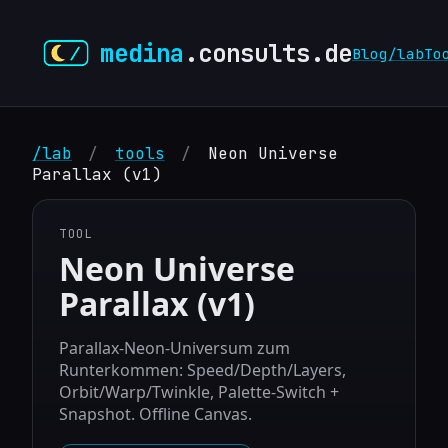
medina
.consults.de
Blog
/lab
To
/lab
/
tools
/
Neon Universe
Parallax (v1)
TOOL
Neon Universe
Parallax (v1)
Parallax‑Neon‑Universum zum
Runterkommen: Speed/Depth/Layers,
Orbit/Warp/Twinkle, Palette‑Switch +
Snapshot. Offline Canvas.