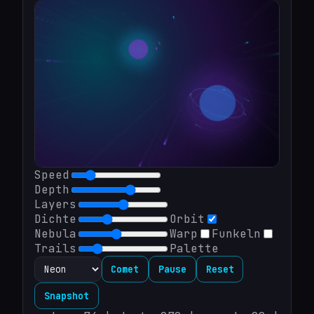
Speed
Depth
Layers
Dichte
Orbit
Nebula
Warp
Funkeln
Trails
Palette
Comet
Pause
Reset
Snapshot