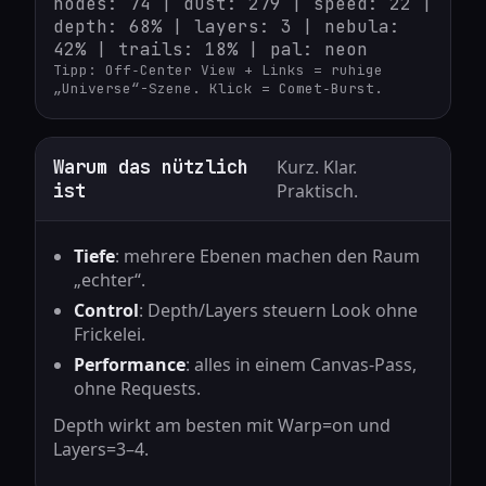
nodes: 74 | dust: 279 | speed: 22 |
depth: 68% | layers: 3 | nebula:
42% | trails: 18% | pal: neon
Tipp: Off‑Center View + Links = ruhige
„Universe“-Szene. Klick = Comet‑Burst.
Warum das nützlich
Kurz. Klar.
ist
Praktisch.
Tiefe
: mehrere Ebenen machen den Raum
„echter“.
Control
: Depth/Layers steuern Look ohne
Frickelei.
Performance
: alles in einem Canvas‑Pass,
ohne Requests.
Depth wirkt am besten mit Warp=on und
Layers=3–4.