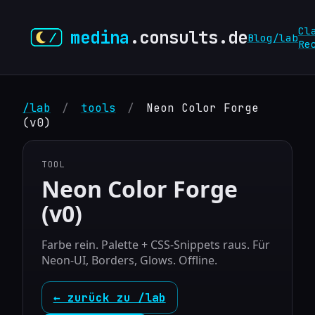
Cl
medina
.consults.de
Blog
/lab
Re
/lab
/
tools
/
Neon Color Forge
(v0)
TOOL
Neon Color Forge
(v0)
Farbe rein. Palette + CSS‑Snippets raus. Für
Neon‑UI, Borders, Glows. Offline.
← zurück zu /lab