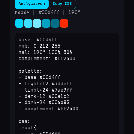
Analysieren
Copy CSS
ready | #00d4ff | 190°
base: #00d4ff

rgb: 0 212 255

hsl: 190° 100% 50%

complement: #ff2b00

palette:

- base #00d4ff

- light+12 #3ddeff

- light+24 #7ae9ff

- dark-12 #00a1c2

- dark-24 #006e85

- complement #ff2b00

css:

:root{

  --c: #00d4ff;
